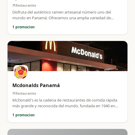
Restaurantes
Disfruta del auténtico ramen artesanal número uno del
mundo en Panamá. Ofrecemos una amplia variedad de
platos tradicionales japoneses con ingredientes de alta
1 promocion
calidad y promociones exclusivas para nuestros clientes.
Mcdonalds Panamá
Restaurantes
McDonald's es la cadena de restaurantes de comida rápida
más grande y reconocida del mundo, fundada en 1940 en
California y expandida globalmente a partir de 1955.
1 promocion
Conocida por sus hamburguesas (Big Mac), papas fritas, la
Cajita Feliz y el servicio rápido, opera más de 40,000 locales,
combinando franquicias y sedes propias bajo un enfoque de
calidad y servicio.