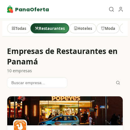
PanaOferta
Todas
Restaurantes
Hoteles
Moda
T
Empresas de Restaurantes en
Panamá
10
empresa
s