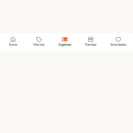
Inicio
Ofertas
Cupones
Tiendas
Guardados
PanaOferta
Empresas
Info
Publicar promociones
Sobre nosotros
Ver directorio
Contacto
Acceso empresas
Términos
Privacidad