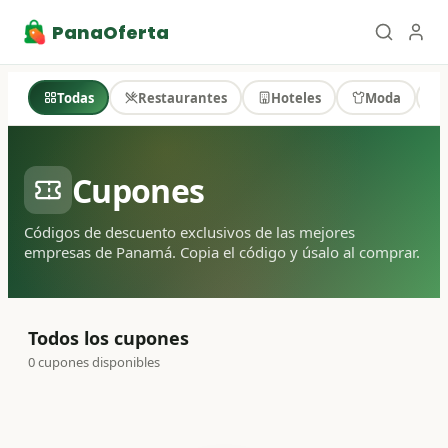
PanaOferta
Todas
Restaurantes
Hoteles
Moda
Cupones
Códigos de descuento exclusivos de las mejores
empresas de Panamá. Copia el código y úsalo al comprar.
Todos los cupones
0
cupones disponibles