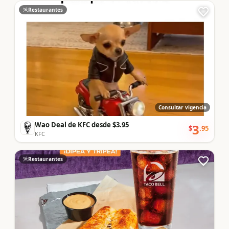
Restaurantes
Consultar vigencia
Wao Deal de KFC desde $3.95
3
$
.
95
KFC
Restaurantes