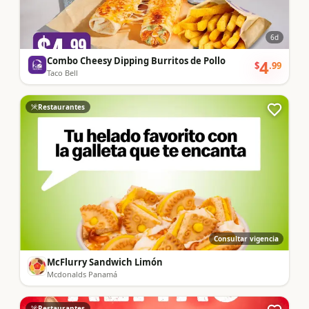
6
d
Combo Cheesy Dipping Burritos de Pollo
4
$
.
99
Taco Bell
Restaurantes
Consultar vigencia
McFlurry Sandwich Limón
Mcdonalds Panamá
Restaurantes