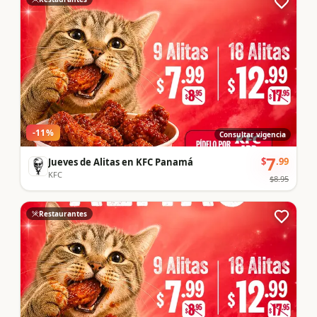
-
11
%
Consultar vigencia
7
$
.
99
Jueves de Alitas en KFC Panamá
KFC
$
8.95
Restaurantes