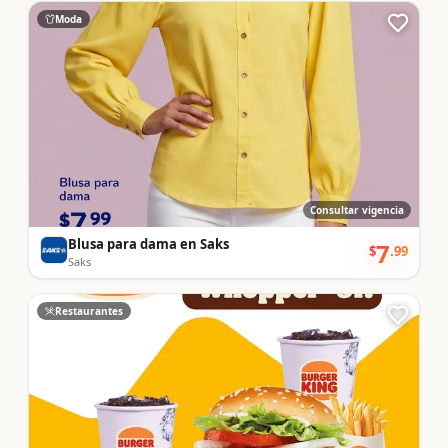
Moda
Consultar vigencia
Blusa para dama en Saks
7
$
.
99
Saks
Restaurantes