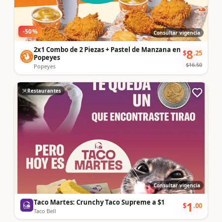
-
50
%
Consultar vigencia
2x1 Combo de 2 Piezas + Pastel de Manzana en
8
$
.
25
Popeyes
$
16.50
Popeyes
Restaurantes
Consultar vigencia
Taco Martes: Crunchy Taco Supreme a $1
1
$
.
00
Taco Bell