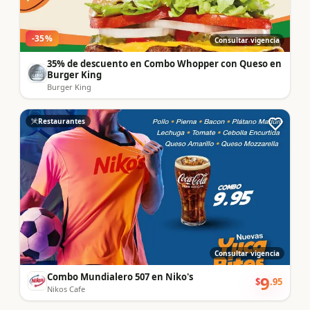
-
35
%
Consultar vigencia
35% de descuento en Combo Whopper con Queso en
Burger King
Burger King
Restaurantes
Consultar vigencia
Combo Mundialero 507 en Niko's
9
$
.
95
Nikos Cafe