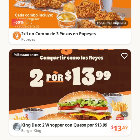
-
50
%
Consultar vigencia
2x1 en Combo de 3 Piezas en Popeyes
Popeyes
Restaurantes
6
d
King Duo: 2 Whopper con Queso por $13.99
13
$
.
99
Burger King