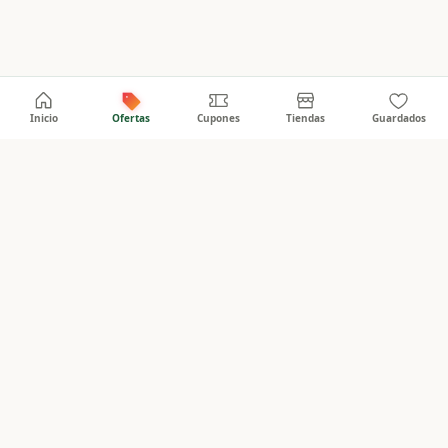
Inicio
Ofertas
Cupones
Tiendas
Guardados
PanaOferta
Empresas
Info
Publicar promociones
Sobre nosotros
Ver directorio
Contacto
Acceso empresas
Términos
Privacidad
©
2026
PanaOferta · Panamá
Hecho con
en Panamá
Un proyecto de
Istmo Code