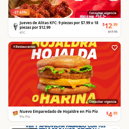
-
27.63
%
Consultar vigencia
Jueves de Alitas KFC: 9 piezas por $7.99 o 18
12
$
.
99
piezas por $12.99
$
17.95
KFC
Restaurantes
Consultar vigencia
Nuevo Emparedado de Hojaldre en Pío Pío
4
$
.
95
Pío Pío