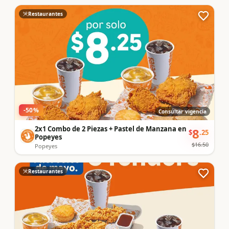
Restaurantes
-
50
%
Consultar vigencia
2x1 Combo de 2 Piezas + Pastel de Manzana en
8
$
.
25
Popeyes
$
16.50
Popeyes
Restaurantes