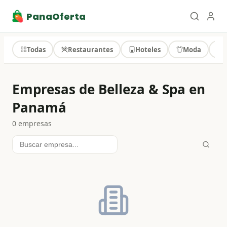
PanaOferta
Todas
Restaurantes
Hoteles
Moda
T
Empresas de Belleza & Spa en
Panamá
0
empresa
s