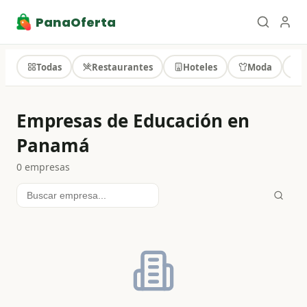
PanaOferta
Todas
Restaurantes
Hoteles
Moda
T
Empresas de Educación en
Panamá
0
empresa
s